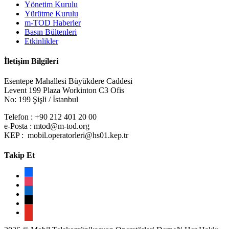
Yönetim Kurulu
Yürütme Kurulu
m-TOD Haberler
Basın Bültenleri
Etkinlikler
İletişim Bilgileri
Esentepe Mahallesi Büyükdere Caddesi
Levent 199 Plaza Workinton C3 Ofis
No: 199 Şişli / İstanbul
Telefon : +90 212 401 20 00
e-Posta :
mtod@m-tod.org
KEP :
mobil.operatorleri@hs01.kep.tr
Takip Et
facebook
instagram
linkedin
x
youtube