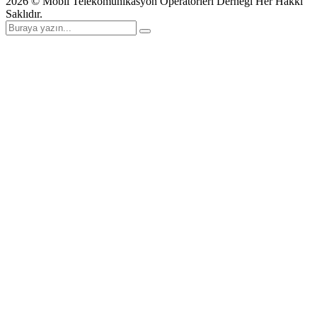
2026
© Mobil Telekomünikasyon Operatörleri Derneği Her Hakkı
Saklıdır.